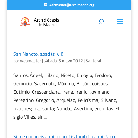
webmaster@archimadrid.org
San Nancto, abad (s. VII)
por
webmaster
|
sábado, 5 mayo 2012
|
Santoral
Santos: Ángel, Hilario, Niceto, Eulogio, Teodoro,
Geroncio, Sacerdote, Máximo, Britón, obispos;
Eutimio, Crescenciana, Irene, Irenio, Joviniano,
Peregrino, Gregorio, Arquelao, Felicísima, Silvano,
mártires; Ida, santa; Nancto, Avertino, eremitas. El
siglo VII es, sin...
Si me conocéis a mí, conocéis también a mi Padre