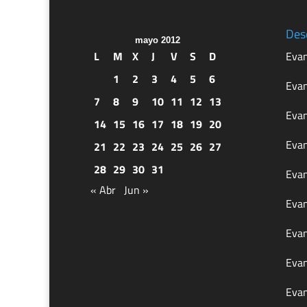
Des
mayo 2012
L
M
X
J
V
S
D
Evan
1
2
3
4
5
6
Evan
7
8
9
10
11
12
13
Evan
14
15
16
17
18
19
20
Evan
21
22
23
24
25
26
27
28
29
30
31
Evan
« Abr
Jun »
Evan
Evan
Evan
Evan