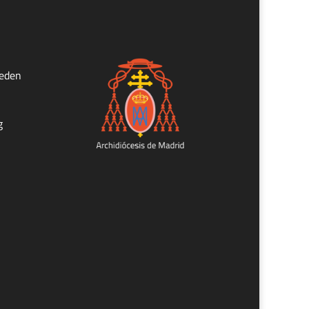
ueden
g