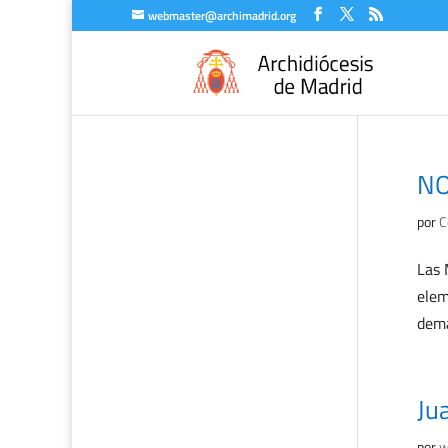
webmaster@archimadrid.org
NO
por
C
Las 
elem
dema
Ju
por
w