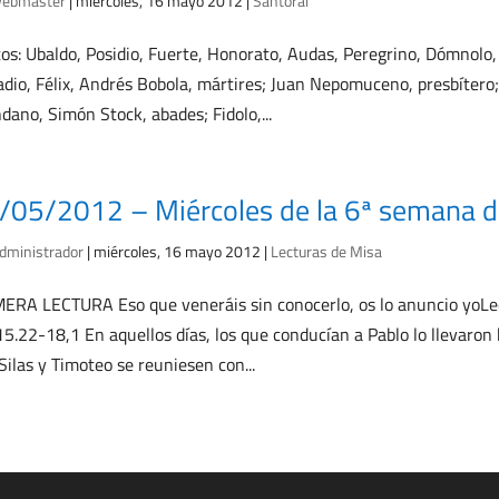
ebmaster
|
miércoles, 16 mayo 2012
|
Santoral
os: Ubaldo, Posidio, Fuerte, Honorato, Audas, Peregrino, Dómnolo, o
dio, Félix, Andrés Bobola, mártires; Juan Nepomuceno, presbítero
dano, Simón Stock, abades; Fidolo,...
/05/2012 – Miércoles de la 6ª semana d
dministrador
|
miércoles, 16 mayo 2012
|
Lecturas de Misa
ERA LECTURA Eso que veneráis sin conocerlo, os lo anuncio yoLect
15.22-18,1 En aquellos días, los que conducían a Pablo lo llevaron
Silas y Timoteo se reuniesen con...