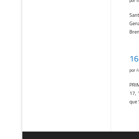
por
w
Sant
Gena
Bren
16
por
A
PRIM
17, 
que 