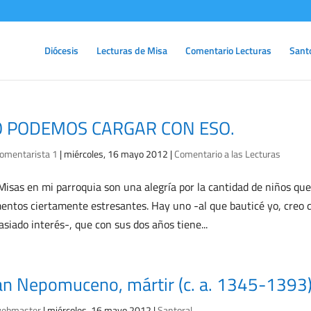
Diócesis
Lecturas de Misa
Comentario Lecturas
Sant
 PODEMOS CARGAR CON ESO.
omentarista 1
|
miércoles, 16 mayo 2012
|
Comentario a las Lecturas
Misas en mi parroquia son una alegría por la cantidad de niños que 
entos ciertamente estresantes. Hay uno -al que bauticé yo, creo qu
siado interés-, que con sus dos años tiene...
an Nepomuceno, mártir (c. a. 1345-1393
ebmaster
|
miércoles, 16 mayo 2012
|
Santoral