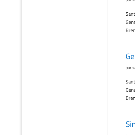
Sant
Gena
Bren
Ge
por
w
Sant
Gena
Bren
Si