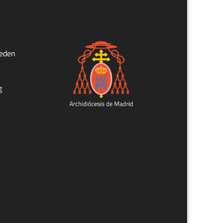
ueden
g