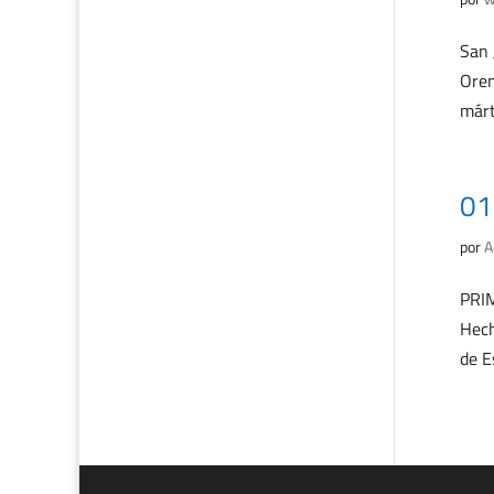
San 
Oren
márt
01
por
A
PRIM
Hech
de E