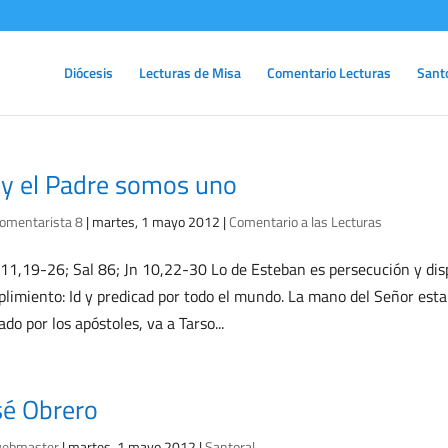
Diócesis
Lecturas de Misa
Comentario Lecturas
Sant
 y el Padre somos uno
omentarista 8
|
martes, 1 mayo 2012
|
Comentario a las Lecturas
11,19-26; Sal 86; Jn 10,22-30 Lo de Esteban es persecución y dis
limiento: Id y predicad por todo el mundo. La mano del Señor estab
ado por los apóstoles, va a Tarso...
sé Obrero
ebmaster
|
martes, 1 mayo 2012
|
Santoral