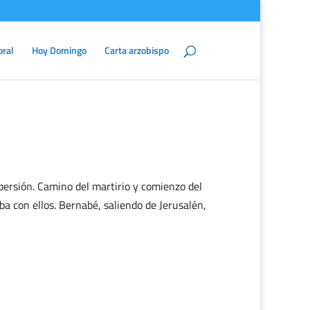
oral
Hoy Domingo
Carta arzobispo
persión. Camino del martirio y comienzo del
a con ellos. Bernabé, saliendo de Jerusalén,