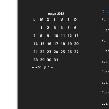
Des
mayo 2012
L
M
X
J
V
S
D
Evan
1
2
3
4
5
6
Evan
7
8
9
10
11
12
13
Evan
14
15
16
17
18
19
20
Evan
21
22
23
24
25
26
27
28
29
30
31
Evan
« Abr
Jun »
Evan
Evan
Evan
Evan