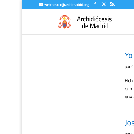
webmaster@archimadrid.org
Yo
por
C
Hch 
cump
envi
Jo
por
w