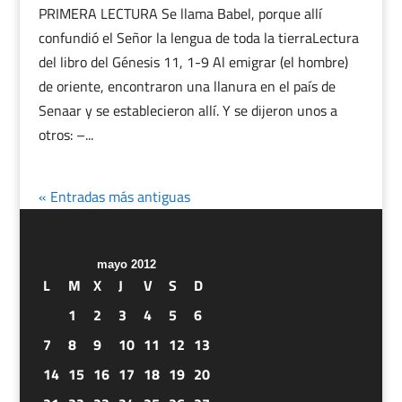
PRIMERA LECTURA Se llama Babel, porque allí
confundió el Señor la lengua de toda la tierraLectura
del libro del Génesis 11, 1-9 Al emigrar (el hombre)
de oriente, encontraron una llanura en el país de
Senaar y se establecieron allí. Y se dijeron unos a
otros: –...
« Entradas más antiguas
mayo 2012
L
M
X
J
V
S
D
1
2
3
4
5
6
7
8
9
10
11
12
13
14
15
16
17
18
19
20