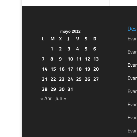
Des
mayo 2012
L
M
X
J
V
S
D
Evan
1
2
3
4
5
6
Evan
7
8
9
10
11
12
13
Evan
14
15
16
17
18
19
20
Evan
21
22
23
24
25
26
27
28
29
30
31
Evan
« Abr
Jun »
Evan
Evan
Evan