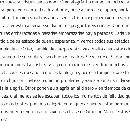
ro vuestra tristeza se convertirá en alegría. La mujer, cuando va a 
ra; pero, en cuanto da a luz al niño, ni se acuerda del apuro, por l
mbre. También vosotros ahora sentís tristeza; pero volveré a veros
itará vuestra alegría. Ese día no me preguntaréis nada.» Dinero n
turas embarazadas y pasadas embarazadas hay a patadas. Cada vez 
ticia de su estado de buena esperanza. Y vemos todos sus estados: 
mbio de carácter, cambio de cuerpo y otra vez vuelta a su estado 
esumen de su criatura, son buenas madres. Se ve que el Señor con
mparaciones. La tristeza y la preocupación nos vendrán muchas ve
chas veces no sabe lo que es la alegría y por eso tampoco sabe lo
turo hijo con tristeza, como un problema, y van a abortar sin dars
s la alegría. Otros ponen su alegría en el dinero y en tiempos de 
lices, o al menos se les escapan todos los momentos de felicidad q
los más tristes, ponen su alegría en el quedar bien y están perman
conveniente. Son los que viven esa frase de Groucho Marx: “Estos s
ros”.