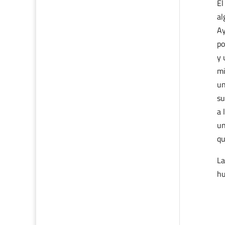
El
al
Ay
po
y 
mi
un
su
a 
un
qu
La
hu