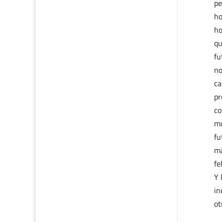
pe
ho
ho
qu
fu
no
ca
pr
co
mu
fu
má
fe
Y 
in
ot