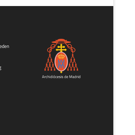
ueden
g