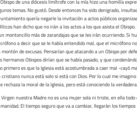
 Obispo de una diócesis limítrofe con la mía hizo una homilía expr
gunos temas. No gustó. Desde entonces ha sido denigrado, insulta
untamiento quería negarle la invitación a actos públicos organizad
líticos han dicho que no irán a los actos a los que asista el Obi
un montoncillo más de zarandajas que se les irán ocurriendo. Si hub
crófono a decir que se le había entendido mal, que el micrófono no
 montón de excusas. Pensarían que atacando a un Obispo por defende
s hermanos Obispos dirían que se había pasado, y que condenándol
lo primero es que la Iglesia está acostumbrada a caer mal -cayó m
 cristiano nunca está solo si está con Dios. Por lo cual me imagino
e rechaza la moral de la Iglesia, pero está conociendo la verdadera 
 Virgen nuestra Madre no es una mujer sola ni triste, en ella todo
manidad. El tiempo seguro que va a cambiar, llegarán los tiempos 