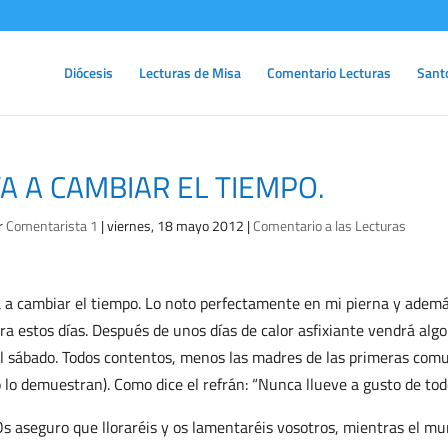
Diócesis
Lecturas de Misa
Comentario Lecturas
Sant
A A CAMBIAR EL TIEMPO.
r
Comentarista 1
|
viernes, 18 mayo 2012
|
Comentario a las Lecturas
 a cambiar el tiempo. Lo noto perfectamente en mi pierna y ademá
ra estos días. Después de unos días de calor asfixiante vendrá alg
l sábado. Todos contentos, menos las madres de las primeras comun
 lo demuestran). Como dice el refrán: “Nunca llueve a gusto de todo
s aseguro que lloraréis y os lamentaréis vosotros, mientras el mun