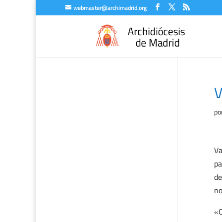
webmaster@archimadrid.org
V
po
Va
pa
de
no
«O