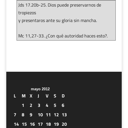
Jds 17.20b-25. Dios puede preservarnos de
tropiezos
y presentaros ante su gloria sin mancha.
Mc 11,27-33. ¿Con qué autoridad haces esto?.
mayo 2012
L
M
X
J
V
S
D
1
2
3
4
5
6
7
8
9
10
11
12
13
14
15
16
17
18
19
20