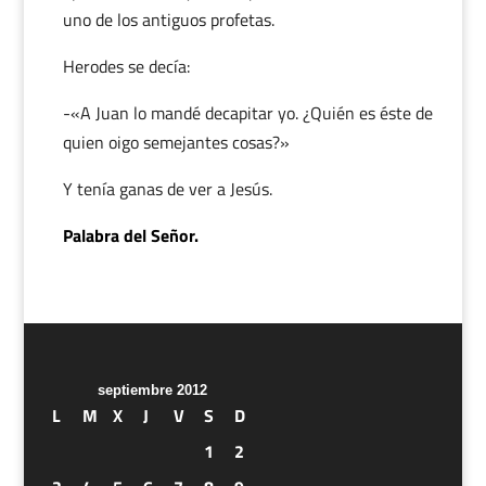
uno de los antiguos profetas.
Herodes se decía:
-«A Juan lo mandé decapitar yo. ¿Quién es éste de
quien oigo semejantes cosas?»
Y tenía ganas de ver a Jesús.
Palabra del Señor.
septiembre 2012
L
M
X
J
V
S
D
1
2