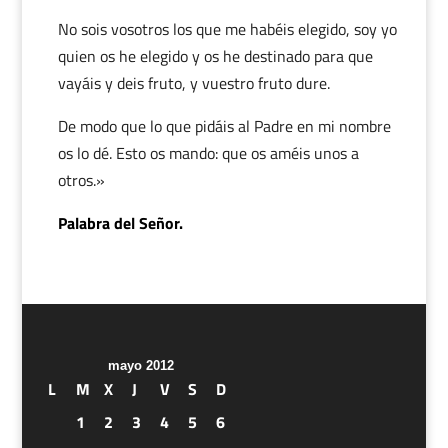
No sois vosotros los que me habéis elegido, soy yo
quien os he elegido y os he destinado para que
vayáis y deis fruto, y vuestro fruto dure.
De modo que lo que pidáis al Padre en mi nombre
os lo dé. Esto os mando: que os améis unos a
otros.»
Palabra del Señor.
mayo 2012
L
M
X
J
V
S
D
1
2
3
4
5
6