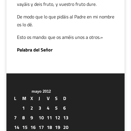
vayáis y deis fruto, y vuestro fruto dure.
De modo que lo que pidáis al Padre en mi nombre
os lo dé.
Esto os mando: que os améis unos a otros.»
Palabra del Señor
mayo 2012
L
M
X
J
V
S
D
1
2
3
4
5
6
7
8
9
10
11
12
13
14
15
16
17
18
19
20